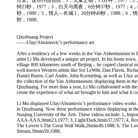
市里。这些作品包括：1，无量之物，15分钟，1977；
钟23秒，1977；3，白天与黑夜，6分钟37秒，1977；
秒，1980；5，情人—长城 I，26分钟49秒，1988；6，情
秒，1988。
Qiuzhuang Project
——Ulay/Abramovic’s performance art
After a residency of a few weeks in the Van Abbemuseum in
artist Li Mu developed a unique art project. In his home town
village 800 kilometres south of Beijing – he copied classical 
well-known Western artists like Sol LeWitt, Dan Flavin, Ric
Daniel Buren, Carl Andre, John Kormeling, as well as Ulay
the collection of the Van Abbemuseum, displaying them in the
Qiuzhuang. For more than a year, Li Mu collaborated with the v
create the experience of what art brought to him and what it co
Li Mu displayed Ulay/Abramovic’s performance video works
in Qiuzhuang. Now these performance videos displaying in th
Nanjing University of the Arts. These videos include: 1, Imp
AAA-AAA,9min23,1977; 3, Light/Dark,6min37,1977; 4, Res
The Lovers I-The Great Wall Walk,26min49,1988; 6, The Lo
Stream,30min59,1988.