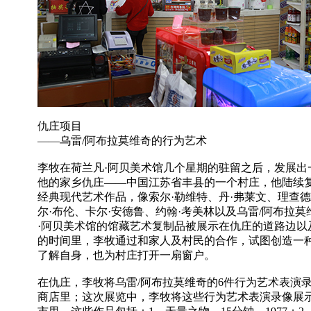
仇庄项目
——乌雷/阿布拉莫维奇的行为艺术
李牧在荷兰凡·阿贝美术馆几个星期的驻留之后，发展出
他的家乡仇庄——中国江苏省丰县的一个村庄，他陆续
经典现代艺术作品，像索尔·勒维特、丹·弗莱文、理查德
尔·布伦、卡尔·安德鲁、约翰·考美林以及乌雷/阿布拉
·阿贝美术馆的馆藏艺术复制品被展示在仇庄的道路边以
的时间里，李牧通过和家人及村民的合作，试图创造一
了解自身，也为村庄打开一扇窗户。
在仇庄，李牧将乌雷/阿布拉莫维奇的6件行为艺术表演
商店里；这次展览中，李牧将这些行为艺术表演录像展