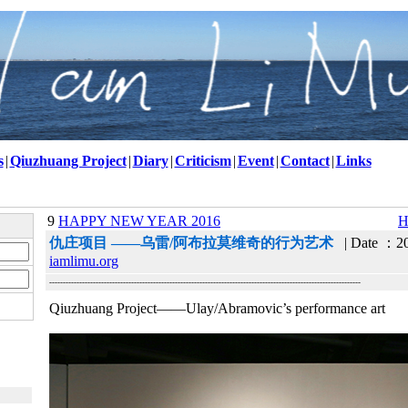
s
|
Qiuzhuang Project
|
Diary
|
Criticism
|
Event
|
Contact
|
Links
9
HAPPY NEW YEAR 2016
H
仇庄项目 ——乌雷/阿布拉莫维奇的行为艺术
| Date ：20
iamlimu.org
------------------------------------------------------------------------------------------------------------------
Qiuzhuang Project——Ulay/Abramovic’s performance art