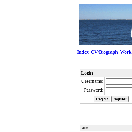
Index
|
CV/Biograph
|
Work
Login
Uesername:
Password:
Serch