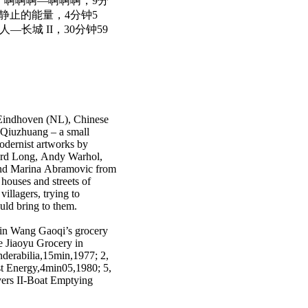
2，啊啊啊—啊啊啊，9分
4，静止的能量，4分钟5
人—长城 II，30分钟59
 Eindhoven (NL), Chinese
, Qiuzhuang – a small
modernist artworks by
hard Long, Andy Warhol,
 and Marina Abramovic from
 houses and streets of
illagers, trying to
uld bring to them.
 in Wang Gaoqi’s grocery
e Jiaoyu Grocery in
onderabilia,15min,1977; 2,
t Energy,4min05,1980; 5,
vers II-Boat Emptying